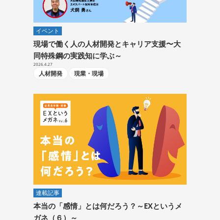
イベント
現場で働く人の人材開発とキャリア支援〜大
同特殊鋼の実践知に学ぶ～
2026.4.27
人材開発
現業・現場
連載記事
本当の「感情」とは何だろう？～EXというメ
ガネ（６）～