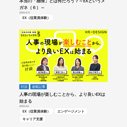
本当の「感情」とは何だろう？～EXというメ
ガネ（６）～
2026.4.21
EX（従業員体験）
対談
連載記事
人事の現場が楽しむことから、より良いEXは
始まる
2026.4.6
EX（従業員体験）
エンゲージメント
キャリア支援