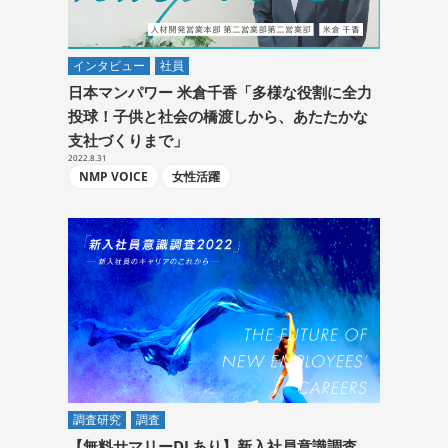
インタビュー
社員
日本マンパワー 米倉千香「多様な役割に全力
投球！子供と社会の橋渡しから、あたたかな
支社づくりまで」
2022.8.31
NMP VOICE
女性活躍
調査研究
調査
【無料サマリーDLあり】新入社員意識調査