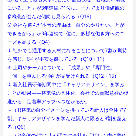
にいること」が3年連続で1位に。一方でより価値観の
多様化が進んだ傾向も見られる（Q16）
② 会社を選んだ本音の理由は「自分のやりたいことが
できるから」が3年連続で1位に。多様な働き方へのニ
ーズも高まる（Q4）
③ 社外でも通用する人材になることについて7割が期待
を感じ、6割が不安を感じている（Q10・11）
④ 上司やチームについて、「成果」や「専門性」
「個」を重んじる傾向が見受けられる（Q12・15）
⑤ 新入社員研修期間中に「キャリアデザイン」を学ぶ
ことの効果――将来像の具体化、会社での貢献意欲の促
進から、定着率アップへつながるか。
－（1)将来の自分イメージを持っている新人は全体で7
割、キャリアデザインを学んだ新人に限ると8割を超え
る（Q6）
－（2)全体の4割以上が現在の会社を「10年以内に辞め