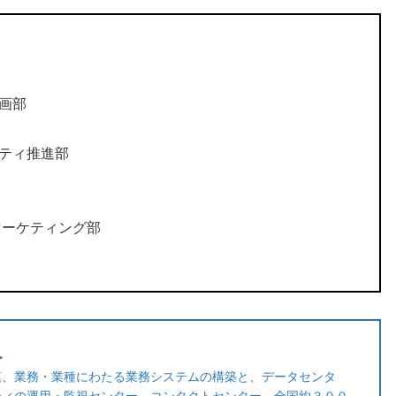
画部
ティ推進部
マーケティング部
＞
模、業務・業種にわたる業務システムの構築と、データセンタ
ティの運用・監視センター、コンタクトセンター、全国約３００