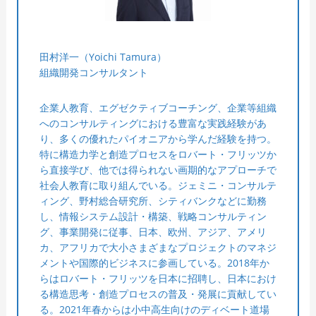
田村洋一（Yoichi Tamura）
組織開発コンサルタント
企業人教育、エグゼクティブコーチング、企業等組織
へのコンサルティングにおける豊富な実践経験があ
り、多くの優れたパイオニアから学んだ経験を持つ。
特に構造力学と創造プロセスをロバート・フリッツか
ら直接学び、他では得られない画期的なアプローチで
社会人教育に取り組んでいる。ジェミニ・コンサルテ
ィング、野村総合研究所、シティバンクなどに勤務
し、情報システム設計・構築、戦略コンサルティン
グ、事業開発に従事、日本、欧州、アジア、アメリ
カ、アフリカで大小さまざまなプロジェクトのマネジ
メントや国際的ビジネスに参画している。2018年か
らはロバート・フリッツを日本に招聘し、日本におけ
る構造思考・創造プロセスの普及・発展に貢献してい
る。2021年春からは小中高生向けのディベート道場