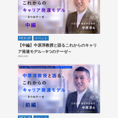
PICK UP
イベント
【中編】中原淳教授と語るこれからのキャリ
ア発達モデル～9つのテーゼ～
2022.4.22
PICK UP
イベント