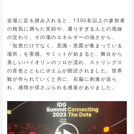
会場に足を踏み入れると、1300名以上の参加者
の熱気に満ちた笑顔や、通りすぎる人との視線
の交わり、その場のエネルギーの強さから、
「知恵だけでなく、意識・意図が集まっている
場所」を実感。サミットが始まると、舞台から
美しいバイオリンのソロが流れ、ストリングス
の音色とともにポエムが朗読されました。世界
観が作られていくと共に、右脳に刺激が送ら
れ、感情が揺さぶられる感覚がありました。
動
画
プ
レ
ー
ヤ
ー